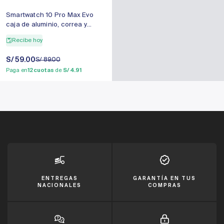
Smartwatch 10 Pro Max Evo
caja de aluminio, correa y
cargador.
Recibe hoy
Precio
S/ 59.00
Precio
S/ 89.00
de
regular
Paga en
12 cuotas
de
S/ 4.91
venta
ENTREGAS
GARANTÍA EN TUS
NACIONALES
COMPRAS