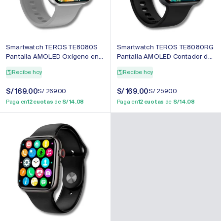
Smartwatch TEROS TE8080S
Smartwatch TEROS TE8080RG
Pantalla AMOLED Oxígeno en
Pantalla AMOLED Contador de
sangre
pasos
Recibe hoy
Recibe hoy
Precio
S/ 169.00
Precio
Precio
S/ 169.00
Precio
S/ 269.00
S/ 259.00
de
regular
de
regular
Paga en
12 cuotas
de
S/ 14.08
Paga en
12 cuotas
de
S/ 14.08
venta
venta