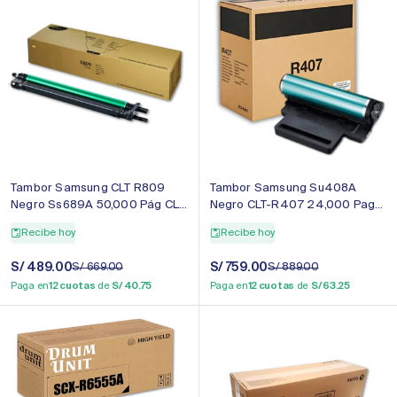
Tambor Samsung CLT R809
Tambor Samsung Su408A
Negro Ss689A 50,000 Pág CLX
Negro CLT-R407 24,000 Pag
9201nd Original
CLP-320 Original
Recibe hoy
Recibe hoy
Precio
S/ 489.00
Precio
Precio
S/ 759.00
Precio
S/ 669.00
S/ 889.00
de
regular
de
regular
Paga en
12 cuotas
de
S/ 40.75
Paga en
12 cuotas
de
S/ 63.25
venta
venta