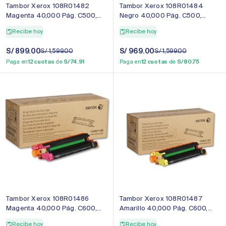
Tambor Xerox 108R01482
Tambor Xerox 108R01484
Magenta 40,000 Pág. C500,
Negro 40,000 Pág. C500,
C505 Original
C505 Original
Recibe hoy
Recibe hoy
Precio
S/ 899.00
Precio
Precio
S/ 969.00
Precio
S/ 1,599.00
S/ 1,599.00
de
regular
de
regular
Paga en
12 cuotas
de
S/ 74.91
Paga en
12 cuotas
de
S/ 80.75
venta
venta
Tambor Xerox 108R01486
Tambor Xerox 108R01487
Magenta 40,000 Pág. C600,
Amarillo 40,000 Pág. C600,
C605 Original
C605 Original
Recibe hoy
Recibe hoy