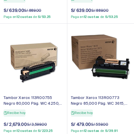
Precio
S/ 639.00
Precio
Precio
S/ 639.00
Precio
S/ 889.00
S/ 889.00
de
regular
de
regular
Paga en
12 cuotas
de
S/ 53.25
Paga en
12 cuotas
de
S/ 53.25
venta
venta
Tambor Xerox 113R00755
Tambor Xerox 113R00773
Negro 80,000 Pág. WC 4250,
Negro 85,000 Pág. WC 3615,
WC 4260 Original
WC 3655 Original
Recibe hoy
Recibe hoy
Precio
S/ 2,679.00
Precio
Precio
S/ 479.00
Precio
S/ 3,599.00
S/ 559.00
de
regular
de
regular
Paga en
12 cuotas
de
S/ 223.25
Paga en
12 cuotas
de
S/ 39.91
venta
venta