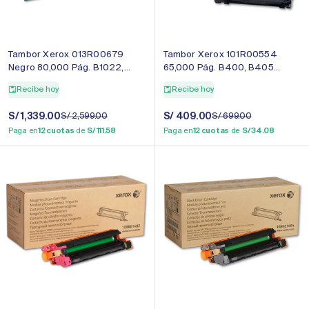
Tambor Xerox 013R00679
Tambor Xerox 101R00554
Negro 80,000 Pág. B1022,
65,000 Pág. B400, B405
B1025 original
Original
Recibe hoy
Recibe hoy
Precio
S/ 1,339.00
Precio
Precio
S/ 409.00
Precio
S/ 2,599.00
S/ 699.00
de
regular
de
regular
Paga en
12 cuotas
de
S/ 111.58
Paga en
12 cuotas
de
S/ 34.08
venta
venta