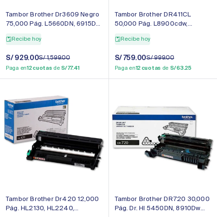
Tambor Brother Dr3609 Negro
Tambor Brother DR411CL
75,000 Pág. L5660DN, 6915DW
50,000 Pág. L8900cdw,
Original
8360cdw original
Recibe hoy
Recibe hoy
Precio
S/ 929.00
Precio
Precio
S/ 759.00
Precio
S/ 1,599.00
S/ 999.00
de
regular
de
regular
Paga en
12 cuotas
de
S/ 77.41
Paga en
12 cuotas
de
S/ 63.25
venta
venta
Tambor Brother Dr420 12,000
Tambor Brother DR720 30,000
Pág. HL2130, HL2240,
Pág. Dr. Hl 5450DN, 8910Dw