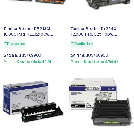
Tambor Brother DR213CL
Tambor Brother Dr2340
18,000 Pág. HLL3210CW,
12,000 Pág. L2540DW,
L3270CDW Original
L2360DW Original
Recibe hoy
Recibe hoy
Precio
S/ 599.00
Precio
Precio
S/ 479.00
Precio
S/ 699.00
S/ 669.00
de
regular
de
regular
Paga en
12 cuotas
de
S/ 49.91
Paga en
12 cuotas
de
S/ 39.91
venta
venta