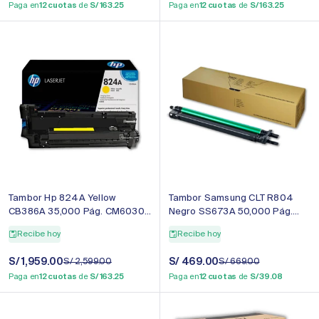
de
regular
de
regular
Paga en
12 cuotas
de
S/ 163.25
Paga en
12 cuotas
de
S/ 163.25
venta
venta
Tambor Hp 824A Yellow
Tambor Samsung CLT R804
CB386A 35,000 Pág. CM6030,
Negro SS673A 50,000 Pág.
CP6015DN Original
x3220nr Original
Recibe hoy
Recibe hoy
Precio
S/ 1,959.00
Precio
Precio
S/ 469.00
Precio
S/ 2,599.00
S/ 669.00
de
regular
de
regular
Paga en
12 cuotas
de
S/ 163.25
Paga en
12 cuotas
de
S/ 39.08
venta
venta