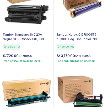
Tambor Samsung Sv223A
Tambor Xerox 013R00655
Negro SCX-R6555 100,000
50,000 Pág. Docucolor 700
Pag M5370LX Original
Original
Recibe hoy
Recibe hoy
Precio
S/ 729.00
Precio
Precio
S/ 3,779.00
Precio
S/ 859.00
S/ 4,599.00
de
regular
de
regular
Paga en
12 cuotas
de
S/ 60.75
Paga en
12 cuotas
de
S/ 314.91
venta
venta