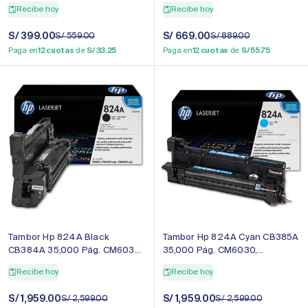
MFC7240 Original
original
Recibe hoy
Recibe hoy
Precio
S/ 399.00
Precio
Precio
S/ 669.00
Precio
S/ 559.00
S/ 889.00
de
regular
de
regular
Paga en
12 cuotas
de
S/ 33.25
Paga en
12 cuotas
de
S/ 55.75
venta
venta
Tambor Hp 824A Black
Tambor Hp 824A Cyan CB385A
CB384A 35,000 Pág. CM6030,
35,000 Pág. CM6030,
CP6015DN Original
CP6015DN Original
Recibe hoy
Recibe hoy
Precio
S/ 1,959.00
Precio
Precio
S/ 1,959.00
Precio
S/ 2,599.00
S/ 2,599.00