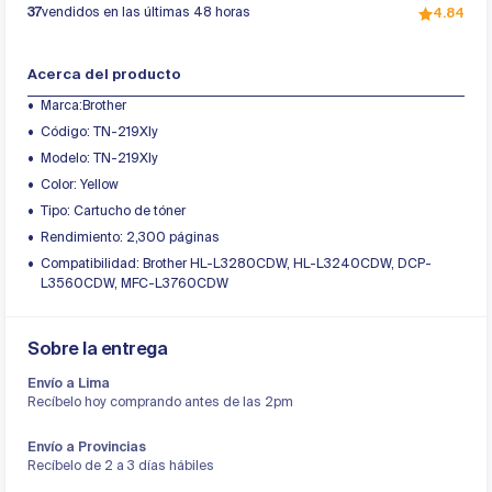
37
vendidos en las últimas 48 horas
4.84
Acerca del producto
Marca:Brother
Código: TN-219Xly
Modelo: TN-219Xly
Color: Yellow
Tipo: Cartucho de tóner
Rendimiento: 2,300 páginas
Compatibilidad: Brother HL-L3280CDW, HL-L3240CDW, DCP-
L3560CDW, MFC-L3760CDW
Sobre la entrega
Envío a Lima
Recíbelo hoy comprando antes de las 2pm
Envío a Provincias
Recíbelo de 2 a 3 días hábiles