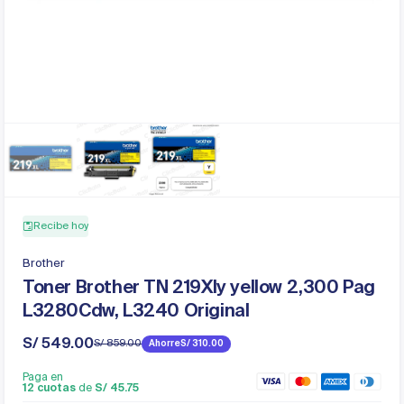
Recibe hoy
Brother
Toner Brother TN 219Xly yellow 2,300 Pag
L3280Cdw, L3240 Original
S/ 549.00
S/ 859.00
Ahorre
S/ 310.00
Precio
Precio
de
regular
Paga en
venta
12 cuotas
de
S/ 45.75