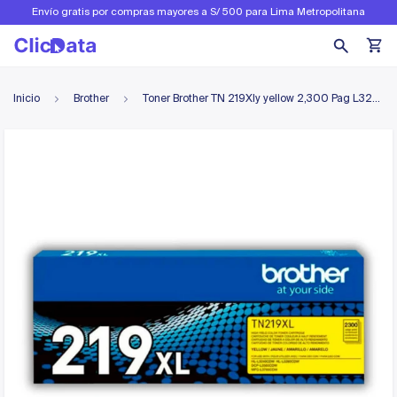
Envío gratis por compras mayores a S/ 500 para Lima Metropolitana
Inicio
Brother
Toner Brother TN 219Xly yellow 2,300 Pag L3280Cdw, L3240 Original