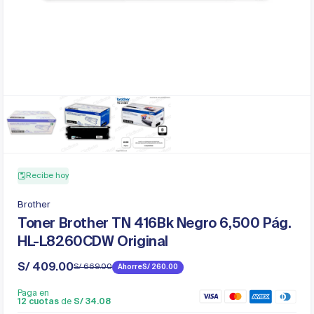
Recibe hoy
Brother
Toner Brother TN 416Bk Negro 6,500 Pág.
HL-L8260CDW Original
S/ 409.00
S/ 669.00
Ahorre
S/ 260.00
Precio
Precio
de
regular
Paga en
venta
12 cuotas
de
S/ 34.08