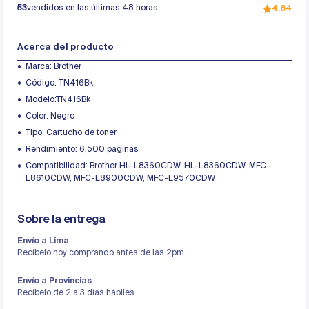
53
vendidos en las últimas 48 horas
4.84
Acerca del producto
Marca: Brother
Código: TN416Bk
Modelo:TN416Bk
Color: Negro
Tipo: Cartucho de toner
Rendimiento: 6,500 páginas
Compatibilidad: Brother HL-L8360CDW, HL-L8360CDW, MFC-
L8610CDW, MFC-L8900CDW, MFC-L9570CDW
Sobre la entrega
Envío a Lima
Recíbelo hoy comprando antes de las 2pm
Envío a Provincias
Recíbelo de 2 a 3 días hábiles