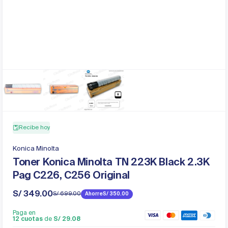
Recibe hoy
Konica Minolta
Toner Konica Minolta TN 223K Black 2.3K
Pag C226, C256 Original
S/ 349.00
S/ 699.00
Ahorre
S/ 350.00
Precio
Precio
de
regular
Paga en
venta
12 cuotas
de
S/ 29.08