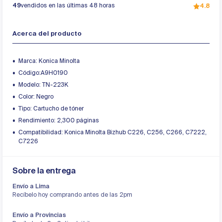
49
vendidos en las últimas 48 horas
4.8
Acerca del producto
Marca: Konica Minolta
Código:A9H0190
Modelo: TN-223K
Color: Negro
Tipo: Cartucho de tóner
Rendimiento: 2,300 páginas
Compatibilidad: Konica Minolta Bizhub C226, C256, C266, C7222,
C7226
Sobre la entrega
Envío a Lima
Recíbelo hoy comprando antes de las 2pm
Envío a Provincias