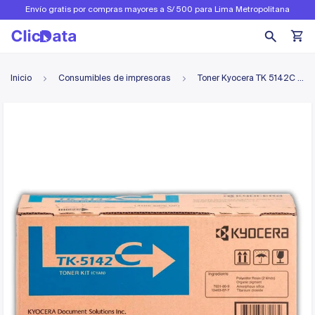
Envío gratis por compras mayores a S/ 500 para Lima Metropolitana
Inicio
Consumibles de impresoras
Toner Kyocera TK 5142C Cyan 5K Pág. P6130cdn, M6530cdn Original