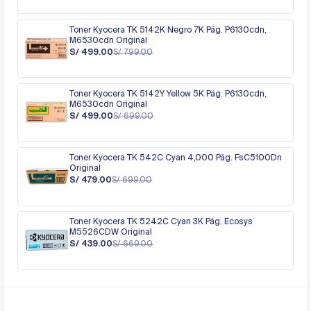
Toner Kyocera TK 5142K Negro 7K Pág. P6130cdn,
M6530cdn Original
S/ 499.00
S/ 799.00
Toner Kyocera TK 5142Y Yellow 5K Pág. P6130cdn,
M6530cdn Original
S/ 499.00
S/ 699.00
Toner Kyocera TK 542C Cyan 4,000 Pág. FsC5100Dn
Original
S/ 479.00
S/ 699.00
Toner Kyocera TK 5242C Cyan 3K Pág. Ecosys
M5526CDW Original
S/ 439.00
S/ 669.00