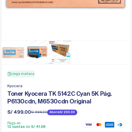
Llega mañana
Kyocera
Toner Kyocera TK 5142C Cyan 5K Pág.
P6130cdn, M6530cdn Original
S/ 499.00
S/ 699.00
Ahorre
S/ 200.00
Precio
Precio
de
regular
Paga en
venta
12 cuotas
de
S/ 41.58