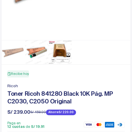
Recibe hoy
Ricoh
Toner Ricoh 841280 Black 10K Pág. MP
C2030, C2050 Original
S/ 239.00
S/ 459.00
Ahorre
S/ 220.00
Precio
Precio
de
regular
Paga en
venta
12 cuotas
de
S/ 19.91