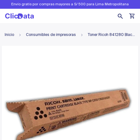
Envío gratis por compras mayores a S/ 500 para Lima Metropolitana
Inicio
Consumibles de impresoras
Toner Ricoh 841280 Black 10K Pág. MP C2030, C2050 Original